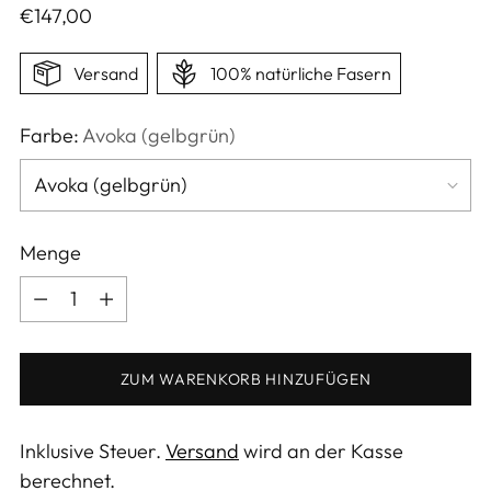
Regulärer
€147,00
Preis
Versand
100% natürliche Fasern
Farbe:
Avoka (gelbgrün)
Menge
Menge
ZUM WARENKORB HINZUFÜGEN
Inklusive Steuer.
Versand
wird an der Kasse
berechnet.