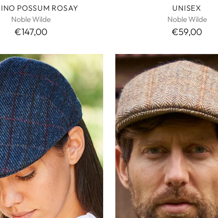
INO POSSUM ROSAY
UNISEX
Noble Wilde
Noble Wilde
€147,00
€59,00