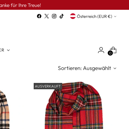
anke für Ihre Treue!
Währung
Österreich (EUR €)
ER
0
Sortieren: Ausgewählt
AUSVERKAUFT