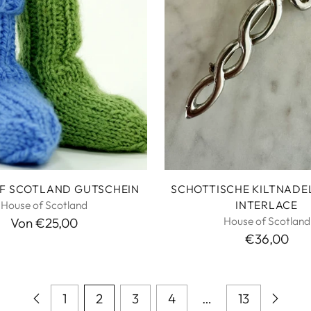
F SCOTLAND GUTSCHEIN
SCHOTTISCHE KILTNADE
House of Scotland
INTERLACE
House of Scotland
Von €25,00
€36,00
1
2
3
4
…
13